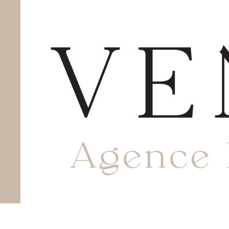
THE STAY PENTHOUSE
Zone 4
Nombre De Pièces:
5
Avec notre agence, bénéficiez de l’expertise des
professionnels du secteur pour prendre des décisions
éclairées.
NOS OFFRES
Location
Vente