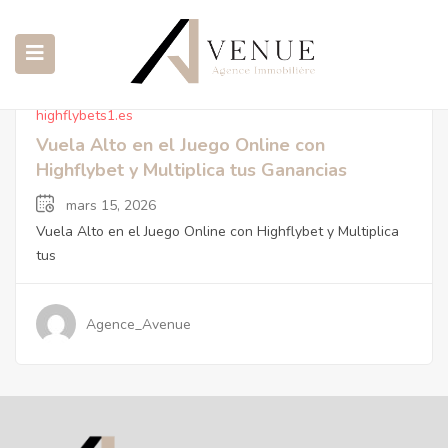
Highflybets1.es
highflybets1.es
submenu (NOTRE AGENCE)
Vuela Alto en el Juego Online con
Highflybet y Multiplica tus Ganancias
submenu (TRANSACTIONS IMMOBILIÈRES)
mars 15, 2026
Vuela Alto en el Juego Online con Highflybet y Multiplica
tus
submenu (PROGRAMME INTERNATIONAL)
Agence_Avenue
submenu (CATALOGUE)